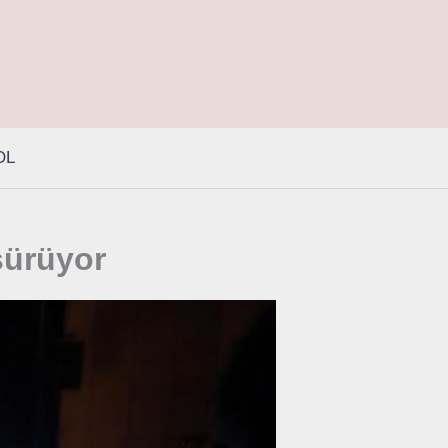
OL
sürüyor