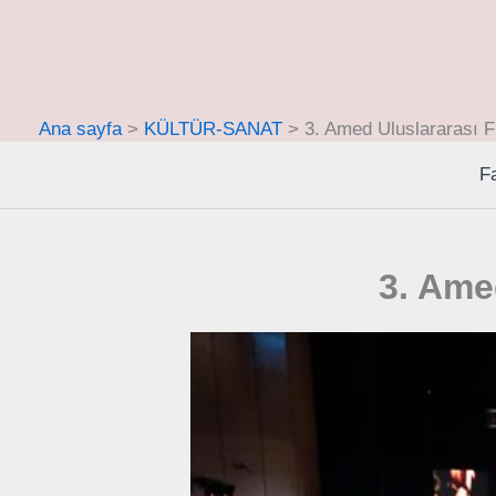
İçeriğe
atla
Ana sayfa
KÜLTÜR-SANAT
3. Amed Uluslararası F
F
3. Ame