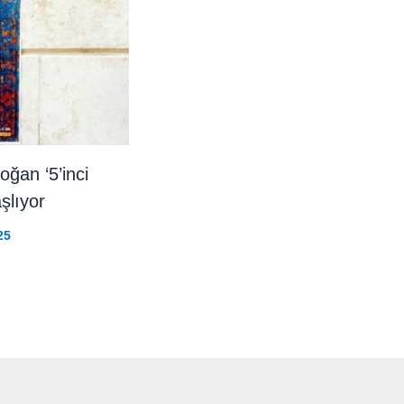
oğan ‘5’inci
şlıyor
25