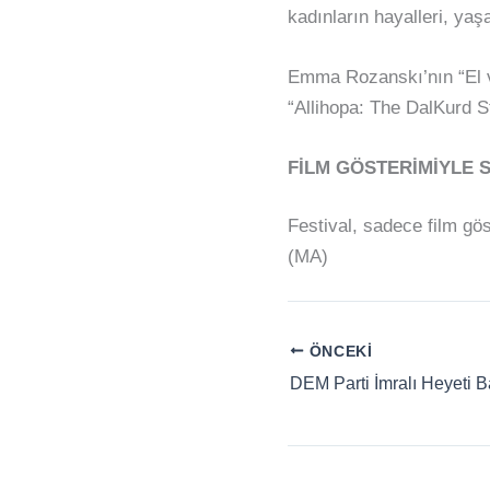
kadınların hayalleri, yaşa
Emma Rozanskı’nın “El v
“Allihopa: The DalKurd St
FİLM GÖSTERİMİYLE S
Festival, sadece film gös
(MA)
ÖNCEKI