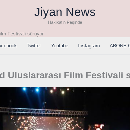
Jiyan News
Hakikatin Peşinde
ilm Festivali sürüyor
acebook
Twitter
Youtube
Instagram
ABONE 
d Uluslararası Film Festivali 