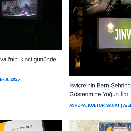
ali’nin ikinci gününde
lık 8, 2025
İsviçre’nin Bern Şehri
Gösterimine Yoğun İlgi
AVRUPA
,
KÜLTÜR-SANAT
|
Aral