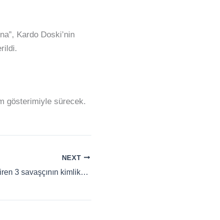
na”, Kardo Doski’nin
rildi.
ilm gösterimiyle sürecek.
NEXT
QSD yaşamını yitiren 3 savaşçının kimliklerini açıkladı