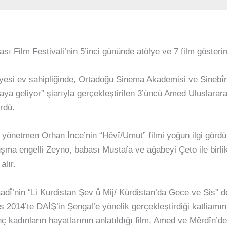
ı Film Festivali’nin 5’inci gününde atölye ve 7 film gösterimi
esi ev sahipliğinde, Ortadoğu Sinema Akademisi ve Sinebîr
aya geliyor” şiarıyla gerçekleştirilen 3’üncü Amed Uluslararas
rdü.
e yönetmen Orhan İnce’nin “Hêvî/Umut” filmi yoğun ilgi gördü
şma engelli Zeyno, babası Mustafa ve ağabeyi Çeto ile birli
alır.
dî’nin “Li Kurdistan Şev û Mij/ Kürdistan’da Gece ve Sis” d
os 2014’te DAİŞ’in Şengal’e yönelik gerçekleştirdiği katliamı
 kadınların hayatlarının anlatıldığı film, Amed ve Mêrdîn’