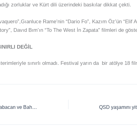
dığı zorluklar ve Kürt dili üzerindeki baskılar dikkat çekti.
aquero”,Gıanluce Rame’nin “Dario Fo”, Kazım Öz’ün “Elif A
ory”, Davıd Bım’ın “To The West İn Zapata” filmleri de göste
INIRLI DEĞİL
terimleriyle sınırlı olmadı. Festival yarın da bir atölye 18 f
DEM Parti İmralı Heyeti Babacan ve Bahçeli’yi ziyaret edecek