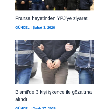
Fransa heyetinden YPJ’ye ziyaret
GÜNCEL
|
Şubat 3, 2026
Bismil’de 3 kişi işkence ile gözaltına
alındı
GÜNCEL
|
Ocak 27, 2026