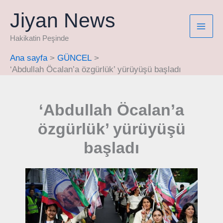
İçeriğe
Jiyan News
atla
Hakikatin Peşinde
Ana sayfa
GÜNCEL
‘Abdullah Öcalan’a özgürlük’ yürüyüşü başladı
‘Abdullah Öcalan’a
özgürlük’ yürüyüşü
başladı