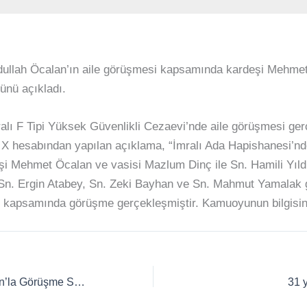
ullah Öcalan’ın aile görüşmesi kapsamında kardeşi Mehmet
ünü açıkladı.
lı F Tipi Yüksek Güvenlikli Cezaevi’nde aile görüşmesi gerçe
X hesabından yapılan açıklama, “İmralı Ada Hapishanesi’nd
eşi Mehmet Öcalan ve vasisi Mazlum Dinç ile Sn. Hamili Yıl
 Sn. Ergin Atabey, Sn. Zeki Bayhan ve Sn. Mahmut Yamalak g
ti kapsamında görüşme gerçekleşmiştir. Kamuoyunun bilgisin
İmralı Heyetinden Erdoğan’la Görüşme Sonrası Açıklama
31 y