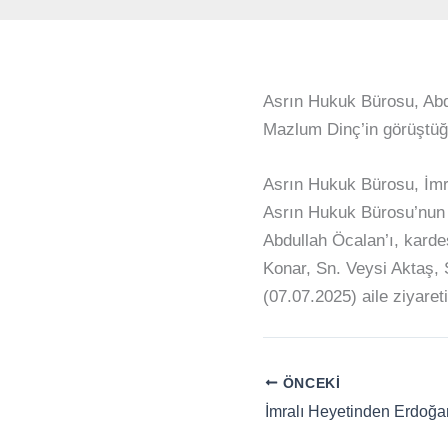
Asrın Hukuk Bürosu, Abd
Mazlum Dinç’in görüştüğ
Asrın Hukuk Bürosu, İmra
Asrın Hukuk Bürosu’nun 
Abdullah Öcalan’ı, kard
Konar, Sn. Veysi Aktaş,
(07.07.2025) aile ziyare
ÖNCEKI