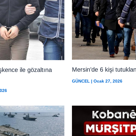
Mersin’de 6 kişi tutukla
işkence ile gözaltına
GÜNCEL
|
Ocak 27, 2026
2026