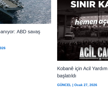
rmanıyor: ABD savaş
2026
Kobanê için Acil Yardı
başlatıldı
GÜNCEL
|
Ocak 27, 2026