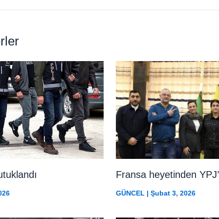
rler
utuklandı
Fransa heyetinden YPJ’
026
GÜNCEL
|
Şubat 3, 2026