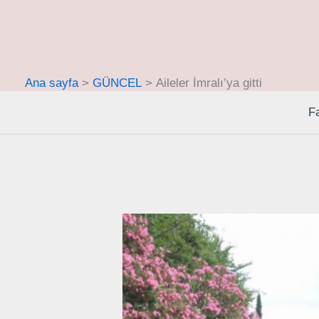
İçeriğe
atla
Ana sayfa
GÜNCEL
Aileler İmralı’ya gitti
F