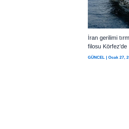
İran gerilimi tı
filosu Körfez’de
GÜNCEL
|
Ocak 27, 