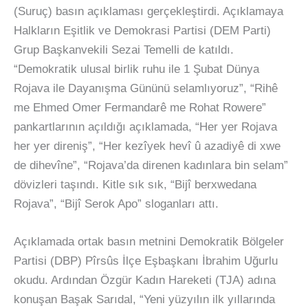
(Suruç) basın açıklaması gerçekleştirdi. Açıklamaya
Halkların Eşitlik ve Demokrasi Partisi (DEM Parti)
Grup Başkanvekili Sezai Temelli de katıldı.
“Demokratik ulusal birlik ruhu ile 1 Şubat Dünya
Rojava ile Dayanışma Gününü selamlıyoruz”, “Rihê
me Ehmed Omer Fermandarê me Rohat Rowere”
pankartlarının açıldığı açıklamada, “Her yer Rojava
her yer direniş”, “Her kezîyek hevî û azadiyê di xwe
de dihevîne”, “Rojava’da direnen kadınlara bin selam”
dövizleri taşındı. Kitle sık sık, “Bijî berxwedana
Rojava”, “Bijî Serok Apo” sloganları attı.
Açıklamada ortak basın metnini Demokratik Bölgeler
Partisi (DBP) Pîrsûs İlçe Eşbaşkanı İbrahim Uğurlu
okudu. Ardından Özgür Kadın Hareketi (TJA) adına
konuşan Başak Sarıdal, “Yeni yüzyılın ilk yıllarında