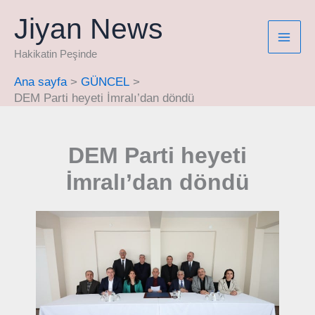
İçeriğe
Jiyan News
atla
Hakikatin Peşinde
Ana sayfa
GÜNCEL
DEM Parti heyeti İmralı’dan döndü
DEM Parti heyeti
İmralı’dan döndü