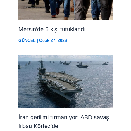
Mersin’de 6 kişi tutuklandı
GÜNCEL
|
Ocak 27, 2026
İran gerilimi tırmanıyor: ABD savaş
filosu Körfez’de