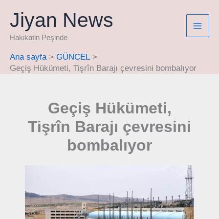
İçeriğe
Jiyan News
atla
Hakikatin Peşinde
Ana sayfa
GÜNCEL
Geçiş Hükümeti, Tişrîn Barajı çevresini bombalıyor
Geçiş Hükümeti,
Tişrîn Barajı çevresini
bombalıyor