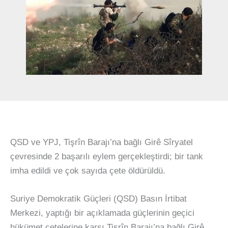
QSD ve YPJ, Tişrîn Barajı’na bağlı Girê Sîryatel
çevresinde 2 başarılı eylem gerçekleştirdi; bir tank
imha edildi ve çok sayıda çete öldürüldü.
Suriye Demokratik Güçleri (QSD) Basın İrtibat
Merkezi, yaptığı bir açıklamada güçlerinin geçici
hükümet çetelerine karşı Tişrîn Barajı’na bağlı Girê