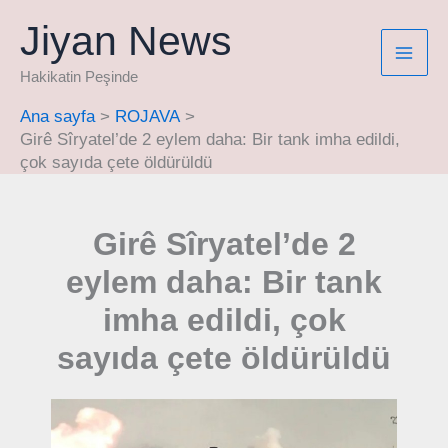
İçeriğe
Jiyan News
atla
Hakikatin Peşinde
Ana sayfa
ROJAVA
Girê Sîryatel’de 2 eylem daha: Bir tank imha edildi,
çok sayıda çete öldürüldü
Girê Sîryatel’de 2
eylem daha: Bir tank
imha edildi, çok
sayıda çete öldürüldü