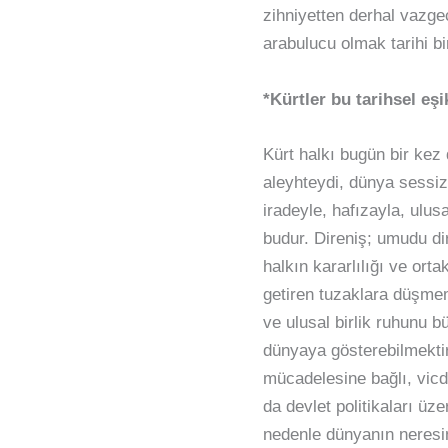
zihniyetten derhal vazge
arabulucu olmak tarihi bir
*Kürtler bu tarihsel eşi
Kürt halkı bugün bir kez
aleyhteydi, dünya sessizd
iradeyle, hafızayla, ulu
budur. Direniş; umudu di
halkın kararlılığı ve ort
getiren tuzaklara düşmem
ve ulusal birlik ruhunu 
dünyaya gösterebilmekti
mücadelesine bağlı, vic
da devlet politikaları üz
nedenle dünyanın neresin