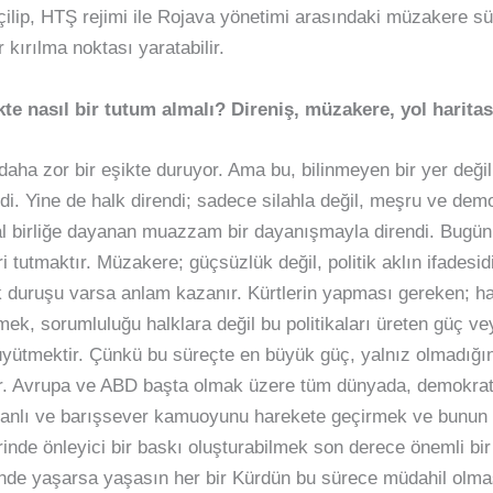
çilip, HTŞ rejimi ile Rojava yönetimi arasındaki müzakere 
 kırılma noktası yaratabilir.
kte nasıl bir tutum almalı? Direniş, müzakere, yol haritas
 daha zor bir eşikte duruyor. Ama bu, bilinmeyen bir yer değ
i. Yine de halk direndi; sadece silahla değil, meşru ve demo
sal birliğe dayanan muazzam bir dayanışmayla direndi. Bugün
ri tutmaktır. Müzakere; güçsüzlük değil, politik aklın ifades
ak duruşu varsa anlam kazanır. Kürtlerin yapması gereken; ha
ek, sorumluluğu halklara değil bu politikaları üreten güç v
büyütmektir. Çünkü bu süreçte en büyük güç, yalnız olmadığı
r. Avrupa ve ABD başta olmak üzere tüm dünyada, demokratik
danlı ve barışsever kamuoyunu harekete geçirmek ve bunun
erinde önleyici bir baskı oluşturabilmek son derece önemli bi
de yaşarsa yaşasın her bir Kürdün bu sürece müdahil olması