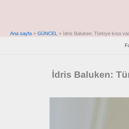
İçeriğe
atla
Ana sayfa
GÜNCEL
İdris Baluken: Türkiye kısa vade
F
İdris Baluken: Tü