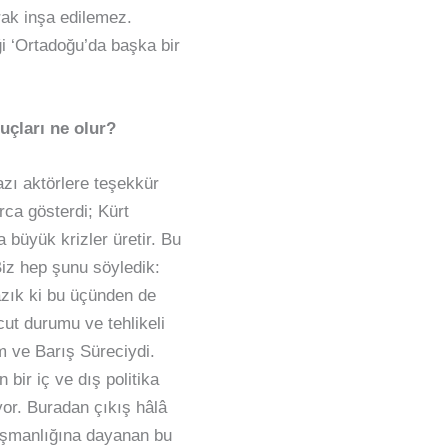
rak inşa edilemez.
ği ‘Ortadoğu’da başka bir
uçları ne olur?
bazı aktörlere teşekkür
rca gösterdi; Kürt
büyük krizler üretir. Bu
Biz hep şunu söyledik:
yazık ki bu üçünden de
ut durumu ve tehlikeli
m ve Barış Süreciydi.
bir iç ve dış politika
yor. Buradan çıkış hâlâ
düşmanlığına dayanan bu