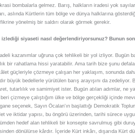
asi bombalarla gelmez. Barış, halkların iradesi yok sayıla
rı, aslında Kürtlerin tüm bölge ve dünya halklarına gösterdi
ikrine yönelmiş bir saldırı olarak görmek gerekir.
 izlediği siyaseti nasıl değerlendiriyorsunuz? Bunun son
vadeli kazanımlar uğruna çok tehlikeli bir yol izliyor. Bugün 
k bir rahatlama hissi yaratabilir. Ama tarih bize şunu defala
âlet güçleriyle çözmeye çalışan her yaklaşım, sonunda daha 
rdır büyük bedellerle yürütülen barış arayışını da zedeliyor. 
saret, tutarlılık ve samimiyet ister. Bugün atılan adımlar, ne 
eri çizmeye çalıştığım ülke ve bölge gerçekliği içinde mevc
egane seçenek, Sayın Öcalan’ın başlattığı Demokratik Toplu
t ve iktidar yapısı, bu öngörü üzerinden, tarihi sürece uygun 
tümden hedef alan tehlikeli bir konsepte savrulmuş gibi duru
nden dönülürse kârdır. İçeride Kürt inkârı, dışarıda Kürt 