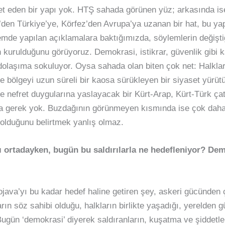
et eden bir yapı yok. HTŞ sahada görünen yüz; arkasında is
den Türkiye’ye, Körfez’den Avrupa’ya uzanan bir hat, bu yapı
mde yapılan açıklamalara baktığımızda, söylemlerin değiştiği
en kurulduğunu görüyoruz. Demokrasi, istikrar, güvenlik gibi 
 dolaşıma sokuluyor. Oysa sahada olan biten çok net: Halkları
e bölgeyi uzun süreli bir kaosa sürükleyen bir siyaset yürütü
ve nefret duygularına yaslayacak bir Kürt-Arap, Kürt-Türk ça
a gerek yok. Buzdağının görünmeyen kısmında ise çok daha
olduğunu belirtmek yanlış olmaz.
ı ortadayken, bugün bu saldırılarla ne hedefleniyor? Dem
java’yı bu kadar hedef haline getiren şey, askeri gücünden
ın söz sahibi olduğu, halkların birlikte yaşadığı, yerelden g
Bugün ‘demokrasi’ diyerek saldıranların, kuşatma ve şiddetle