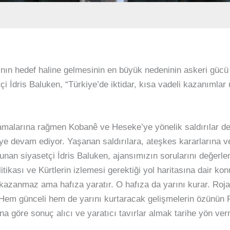
nın hedef haline gelmesinin en büyük nedeninin askeri gücü
çi İdris Baluken, “Türkiye’de iktidar, kısa vadeli kazanımlar u
amalarına rağmen Kobanê ve Heseke’ye yönelik saldırılar d
eye devam ediyor. Yaşanan saldırılara, ateşkes kararlarına v
nan siyasetçi İdris Baluken, ajansımızın sorularını değerlen
litikası ve Kürtlerin izlemesi gerektiği yol haritasına dair ko
 kazanmaz ama hafıza yaratır. O hafıza da yarını kurar. Roj
 Hem günceli hem de yarını kurtaracak gelişmelerin özünün 
na göre sonuç alıcı ve yaratıcı tavırlar almak tarihe yön v