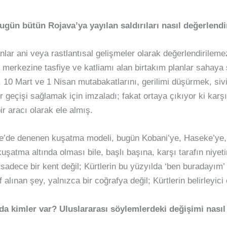
ugün bütün Rojava’ya yayılan saldırıları nasıl değerlend
ar ani veya rastlantısal gelişmeler olarak değerlendirilemez.
 merkezine tasfiye ve katliamı alan birtakım planlar sahay
er, 10 Mart ve 1 Nisan mutabakatlarını, gerilimi düşürmek, siv
r geçişi sağlamak için imzaladı; fakat ortaya çıkıyor ki karşı
bir aracı olarak ele almış.
’de denenen kuşatma modeli, bugün Kobani’ye, Haseke’ye,
kuşatma altında olması bile, başlı başına, karşı tarafın niye
adece bir kent değil; Kürtlerin bu yüzyılda ‘ben buradayım’ de
lınan şey, yalnızca bir coğrafya değil; Kürtlerin belirleyici 
nda kimler var? Uluslararası söylemlerdeki değişimi nası