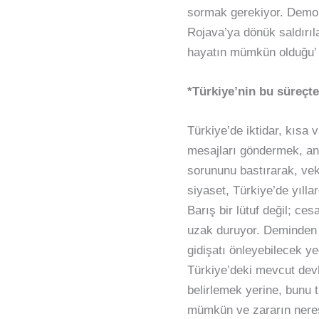
sormak gerekiyor. Demokr
Rojava’ya dönük saldırıla
hayatın mümkün olduğu’ f
*Türkiye’nin bu süreçte
Türkiye’de iktidar, kısa 
mesajları göndermek, anlı
sorununu bastırarak, vek
siyaset, Türkiye’de yılla
Barış bir lütuf değil; ce
uzak duruyor. Deminden b
gidişatı önleyebilecek y
Türkiye’deki mevcut devle
belirlemek yerine, bunu 
mümkün ve zararın neresi