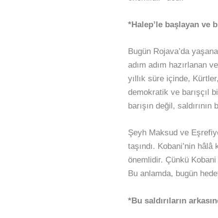
*Halep’le başlayan ve b
Bugün Rojava’da yaşananl
adım adım hazırlanan ve
yıllık süre içinde, Kürtl
demokratik ve barışçıl bi
barışın değil, saldırının 
Şeyh Maksud ve Eşrefiye
taşındı. Kobani’nin hâlâ 
önemlidir. Çünkü Kobani s
Bu anlamda, bugün hedef a
*Bu saldırıların arkası