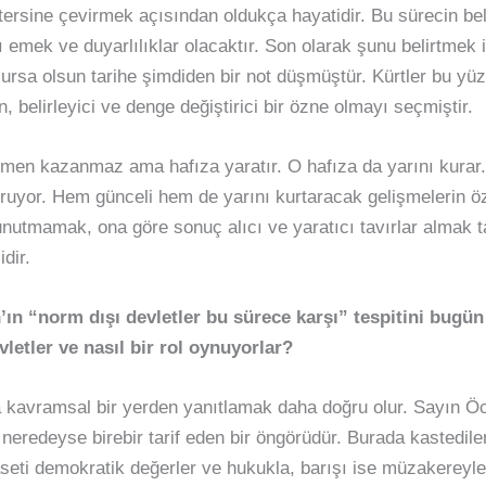
ersine çevirmek açısından oldukça hayatidir. Bu sürecin beli
ı emek ve duyarlılıklar olacaktır. Son olarak şunu belirtmek
rsa olsun tarihe şimdiden bir not düşmüştür. Kürtler bu yüzy
n, belirleyici ve denge değiştirici bir özne olmayı seçmiştir.
hemen kazanmaz ama hafıza yaratır. O hafıza da yarını kura
uruyor. Hem günceli hem de yarını kurtaracak gelişmelerin 
 unutmamak, ona göre sonuç alıcı ve yaratıcı tavırlar almak 
dir.
ın “norm dışı devletler bu sürece karşı” tespitini bugün
letler ve nasıl bir rol oynuyorlar?
kavramsal bir yerden yanıtlamak daha doğru olur. Sayın Öca
ü neredeyse birebir tarif eden bir öngörüdür. Burada kastedile
yaseti demokratik değerler ve hukukla, barışı ise müzakereyle 