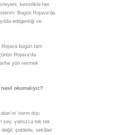
rleyeni, kesinlikle her
 isterim: Bugün Rojava’da
ılda edilgenliği ve
r. Rojava bugün tam
özünün Rojava’da
tarihe yön vermek
 nasıl okumalıyız?
lan’ın ‘norm dışı
n şey, yalnızca tek tek
değil; şiddetle, vekâlet