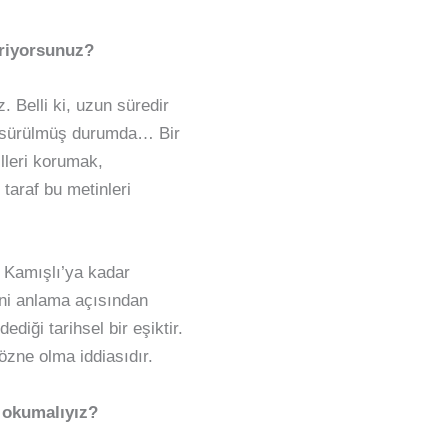
iriyorsunuz?
 Belli ki, uzun süredir
a sürülmüş durumda… Bir
illeri korumak,
 taraf bu metinleri
 Kamışlı’ya kadar
tini anlama açısından
diği tarihsel bir eşiktir.
özne olma iddiasıdır.
l okumalıyız?