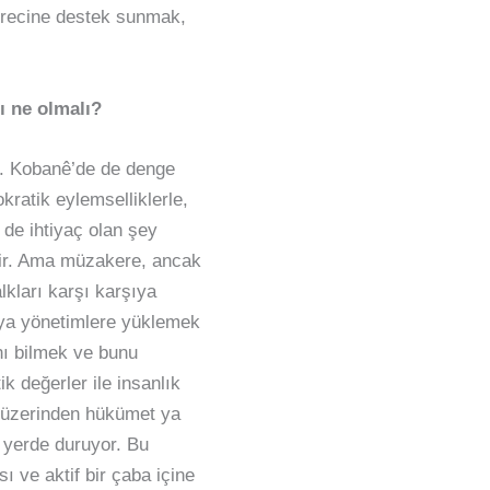
sürecine destek sunmak,
ı ne olmalı?
il. Kobanê’de de denge
kratik eylemselliklerle,
 de ihtiyaç olan şey
idir. Ama müzakere, ancak
lkları karşı karşıya
eya yönetimlere yüklemek
nı bilmek ve bunu
 değerler ile insanlık
 üzerinden hükümet ya
r yerde duruyor. Bu
 ve aktif bir çaba içine