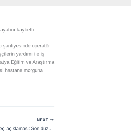
ayatını kaybetti.
ap şantiyesinde operatör
ilerin yardımı ile iş
latya Eğitim ve Araştırma
esi hastane morguna
NEXT
Erdoğan’dan ‘süreç’ açıklaması: Son düzlükteyiz