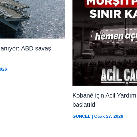
rmanıyor: ABD savaş
2026
Kobanê için Acil Yardı
başlatıldı
GÜNCEL
|
Ocak 27, 2026