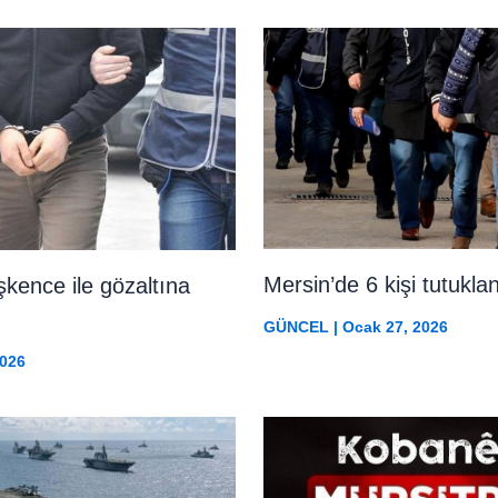
Mersin’de 6 kişi tutukla
işkence ile gözaltına
GÜNCEL
|
Ocak 27, 2026
2026