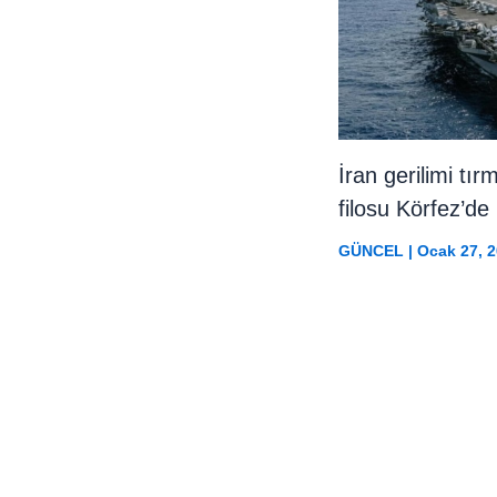
İran gerilimi tı
filosu Körfez’de
GÜNCEL
|
Ocak 27, 