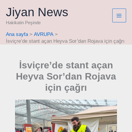
İçeriğe
Jiyan News
atla
Hakikatin Peşinde
Ana sayfa
AVRUPA
İsviçre’de stant açan Heyva Sor’dan Rojava için çağrı
İsviçre’de stant açan
Heyva Sor’dan Rojava
için çağrı