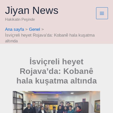
İçeriğe
Jiyan News
atla
Hakikatin Peşinde
Ana sayfa
Genel
İsviçreli heyet Rojava’da: Kobanê hala kuşatma
altında
İsviçreli heyet
Rojava’da: Kobanê
hala kuşatma altında