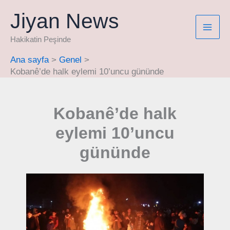
İçeriğe
Jiyan News
atla
Hakikatin Peşinde
Ana sayfa
Genel
Kobanê’de halk eylemi 10’uncu gününde
Kobanê’de halk
eylemi 10’uncu
gününde