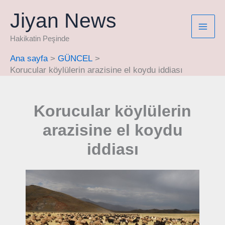
İçeriğe
Jiyan News
atla
Hakikatin Peşinde
Ana sayfa
GÜNCEL
Korucular köylülerin arazisine el koydu iddiası
Korucular köylülerin
arazisine el koydu
iddiası