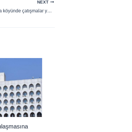
NEXT
Siweyda’nın Erîqa köyünde çatışmalar yaşanıyor
nlaşmasına