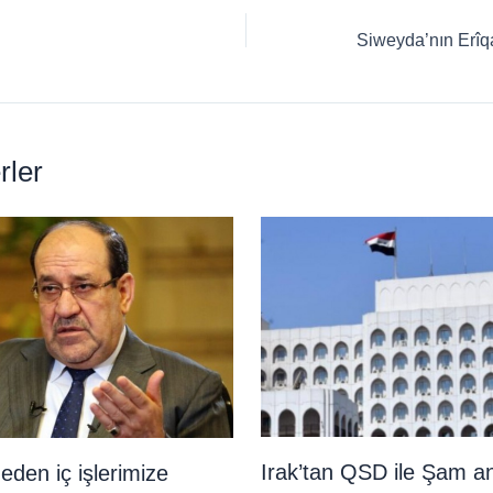
rler
Irak’tan QSD ile Şam a
neden iç işlerimize