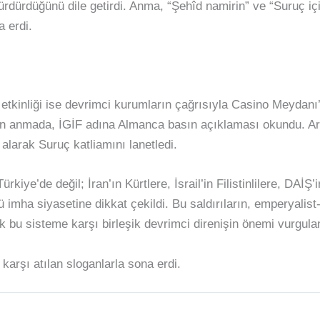
rdürdüğünü dile getirdi. Anma, “Şehîd namirin” ve “Suruç içi
a erdi.
tkinliği ise devrimci kurumların çağrısıyla Casino Meydanı’n
n anmada, İGİF adına Almanca basın açıklaması okundu. Ar
 alarak Suruç katliamını lanetledi.
kiye’de değil; İran’ın Kürtlere, İsrail’in Filistinlilere, DAİŞ
ü imha siyasetine dikkat çekildi. Bu saldırıların, emperyalis
ek bu sisteme karşı birleşik devrimci direnişin önemi vurgula
karşı atılan sloganlarla sona erdi.