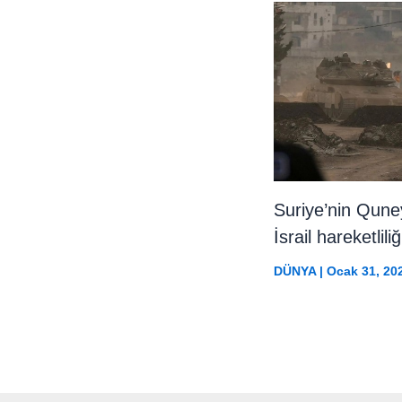
Suriye’nin Qune
İsrail hareketliliğ
DÜNYA
|
Ocak 31, 20