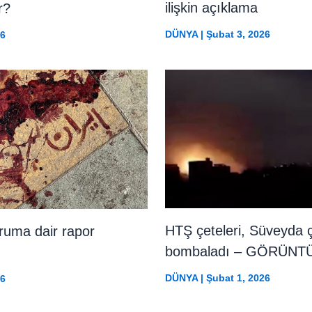
ilişkin açıklama
r?
DÜNYA
|
Şubat 3, 2026
26
HTŞ çeteleri, Süveyda ç
uruma dair rapor
bombaladı – GÖRÜNT
DÜNYA
|
Şubat 1, 2026
26