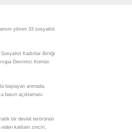
mını yitiren 33 sosyalist
Sosyalist Kadınlar Birliği
Avrupa Devrimci Komün
uyla başlayan anmada,
a basın açıklaması
atik bir devlet terörünün
eden katliam zinciri,