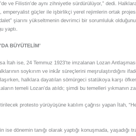
e ve Filistin’de aynı zihniyetle sürdürülüyor,” dedi. Halklara
, emperyalist güçler ile işbirlikçi yerel rejimlerin ortak projes
adalet” şiarını yükseltmenin devrimci bir sorumluluk olduğunu
u yaptı.
’DA BÜYÜTELİM’
 İtah ise, 24 Temmuz 1923’te imzalanan Lozan Antlaşması’
larının soykırım ve inkâr süreçlerini meşrulaştırdığını ifade 
aşırken, halklara dayatılan sömürgeci statükoya karşı öfkem
aların temeli Lozan’da atıldı; şimdi bu temelleri yıkmanın za
irilecek protesto yürüyüşüne katılım çağrısı yapan İtah, “
in ise dönemin tanığı olarak yaptığı konuşmada, yaşadığı 