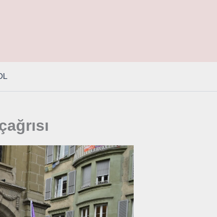
OL
çağrısı