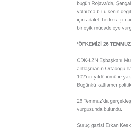
bugün Rojava’da, Şengal’d
yalnızca bir ülkenin değil
için adalet, herkes için 
birleşik mücadeleye vurg
‘ÖFKEMİZİ 26 TEMMUZ
CDK-LZN Eşbaşkanı Musa
antlaşmanın Ortadoğu halk
102’nci yıldönümüne yakl
Bugünkü katliamcı politik
26 Temmuz’da gerçekleşt
vurgusunda bulundu.
Suruç gazisi Erkan Kesk