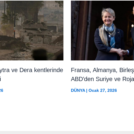
ytra ve Dera kentlerinde
Fransa, Almanya, Birleşi
i
ABD’den Suriye ve Roja
26
DÜNYA
|
Ocak 27, 2026