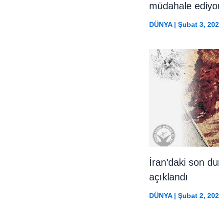
müdahale ediyo
DÜNYA
|
Şubat 3, 20
İran’daki son d
açıklandı
DÜNYA
|
Şubat 2, 20