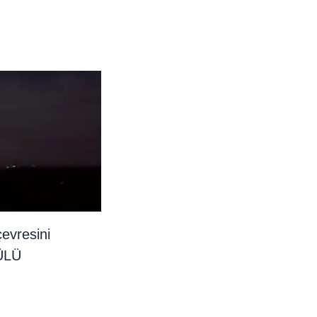
evresini
ÜLÜ