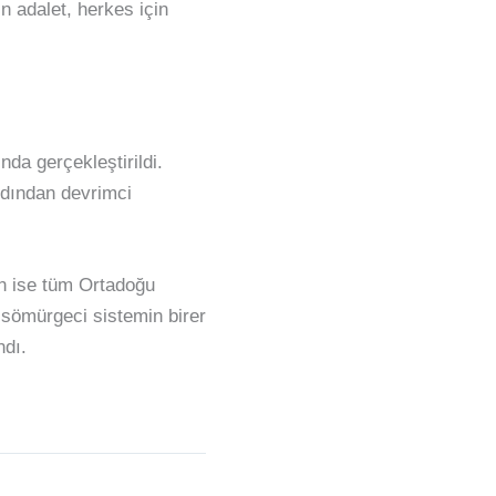
n adalet, herkes için
da gerçekleştirildi.
dından devrimci
’in ise tüm Ortadoğu
t-sömürgeci sistemin birer
ndı.