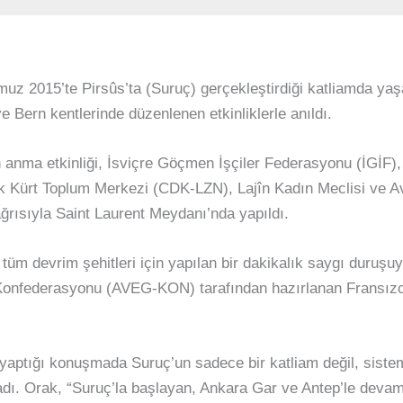
uz 2015’te Pirsûs’ta (Suruç) gerçekleştirdiği katliamda yaşa
e Bern kentlerinde düzenlenen etkinliklerle anıldı.
 anma etkinliği, İsviçre Göçmen İşçiler Federasyonu (İGİF), 
k Kürt Toplum Merkezi (CDK-LZN), Lajîn Kadın Meclisi ve 
ğrısıyla Saint Laurent Meydanı’nda yapıldı.
 tüm devrim şehitleri için yapılan bir dakikalık saygı duruş
Konfederasyonu (AVEG-KON) tarafından hazırlanan Fransızc
 yaptığı konuşmada Suruç’un sadece bir katliam değil, sistem
dı. Orak, “Suruç’la başlayan, Ankara Gar ve Antep’le devam 