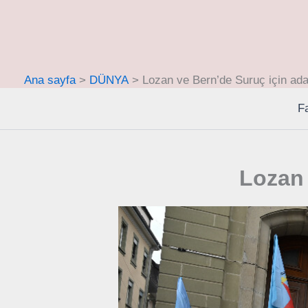
İçeriğe
atla
Ana sayfa
DÜNYA
Lozan ve Bern’de Suruç için ada
F
Lozan 