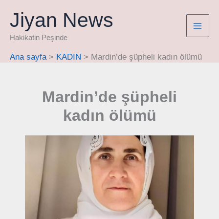
İçeriğe
Jiyan News
atla
Hakikatin Peşinde
Ana sayfa
KADIN
Mardin’de şüpheli kadın ölümü
Mardin’de şüpheli
kadın ölümü