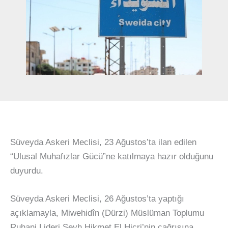
Süveyda Askeri Meclisi, 23 Ağustos’ta ilan edilen
“Ulusal Muhafızlar Gücü”ne katılmaya hazır olduğunu
duyurdu.
Süveyda Askeri Meclisi, 26 Ağustos’ta yaptığı
açıklamayla, Miwehidîn (Dürzi) Müslüman Toplumu
Ruhani Lideri Şeyh Hikmet El Hicri’nin çağrısına